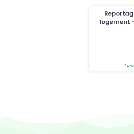
Reportage
logement –
24 s