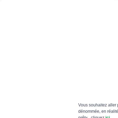
Vous souhaitez aller 
dénommée, en réalité
prêt
« , cliquez
ici
.