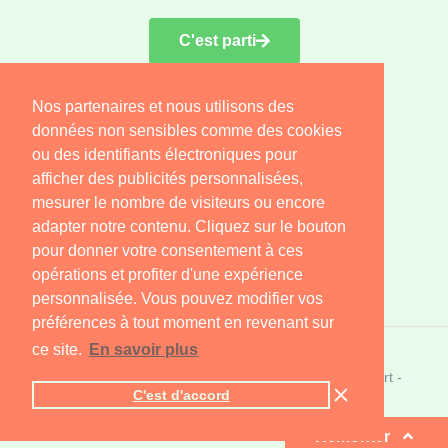
C'est parti
Nos partenaires et nous utilisons des
Retrouvez nous sur
données non sensibles comme des cookies
ou des identifiants électroniques pour
afficher des publicités personnalisées,
mesurer le nombre de visiteurs ou encore
consulter le plan de site
adapter notre contenu. Cliquez sur le bouton
pour donner votre consentement à ces
opérations et profiter d'une expérience
personnalisée. Vous pouvez modifier vos
préférences à tout moment en revenant sur
ce site.
En savoir plus
Tous droits réservés. © 2020 Assurance de Prêt Expert -
C'est d'accord
Conception Gclické
Remonter